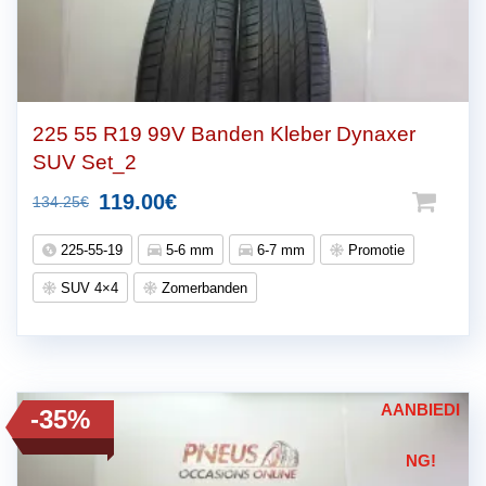
225 55 R19 99V Banden Kleber Dynaxer
SUV Set_2
Oorspronkelijke
Huidige
119.00
€
134.25
€
prijs
prijs
225-55-19
5-6 mm
6-7 mm
Promotie
was:
is:
SUV 4×4
Zomerbanden
134.25€.
119.00€.
AANBIEDI
-35%
NG!