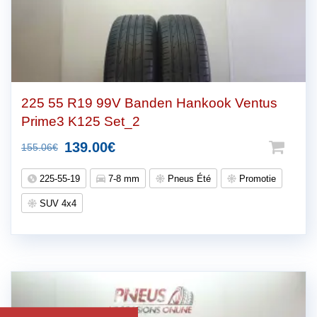
225 55 R19 99V Banden Hankook Ventus
Prime3 K125 Set_2
Oorspronkelijke
Huidige
139.00
€
155.06
€
prijs
prijs
225-55-19
7-8 mm
Pneus Été
Promotie
was:
is:
SUV 4x4
155.06€.
139.00€.