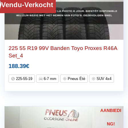
Vendu-Verkocht
225 55 R19 99V Banden Toyo Proxes R46A
Set_4
188.39
€
225-55-19
6-7 mm
Pneus Été
SUV 4x4
AANBIEDI
NG!