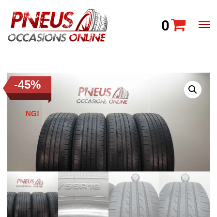
0
-45%
AANBIEDI
NG!