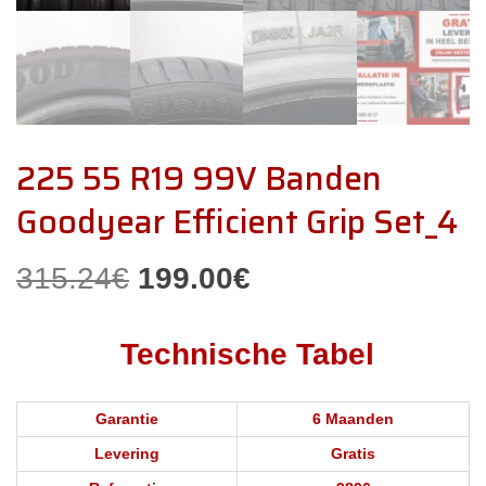
225 55 R19 99V Banden
Goodyear Efficient Grip Set_4
Oorspronkelijke
Huidige
315.24
€
199.00
€
prijs
prijs
Technische Tabel
was:
is:
315.24€.
199.00€.
Garantie
6 Maanden
Levering
Gratis