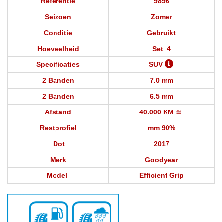
Referentie
9896
Seizoen
Zomer
Conditie
Gebruikt
Hoeveelheid
Set_4
Specificaties
SUV
2 Banden
7.0 mm
2 Banden
6.5 mm
Afstand
40.000 KM ≅
Restprofiel
mm 90%
Dot
2017
Merk
Goodyear
Model
Efficient Grip