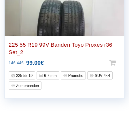
225 55 R19 99V Banden Toyo Proxes r36
Set_2
Oorspronkelijke
Huidige
99.00
€
146.44
€
prijs
prijs
225-55-19
6-7 mm
Promotie
SUV 4×4
was:
is:
Zomerbanden
146.44€.
99.00€.