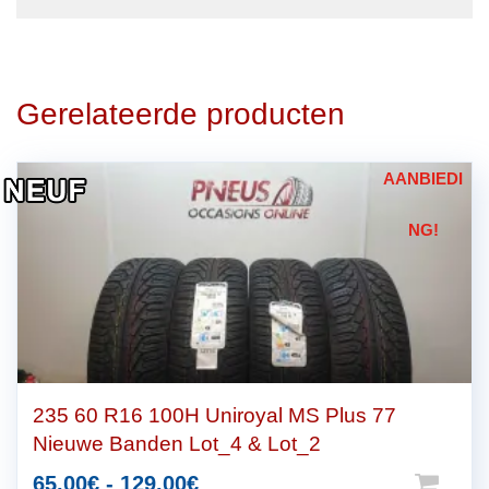
Gerelateerde producten
AANBIEDI
NG!
235 60 R16 100H Uniroyal MS Plus 77
Nieuwe Banden Lot_4 & Lot_2
Dit
Prijsklasse:
65.00
€
-
129.00
€