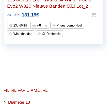
Evo2 W320 Nieuwe Banden (XL) Lot_2
Oorspronkelijke
Huidige
181.19
€
241.00
€
prijs
prijs
235-60-16
7-8 mm
Pneus Demo-Neuf
was:
is:
Winterbanden
XL Renforcés
241.00€.
181.19€.
FILTRE PAR DIAMÈTRE
Diameter 13