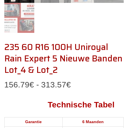
235 60 R16 100H Uniroyal
Rain Expert 5 Nieuwe Banden
Lot_4 & Lot_2
Prijsklasse:
156.79
€
-
313.57
€
156.79€
Technische Tabel
tot
313.57€
Garantie
6 Maanden