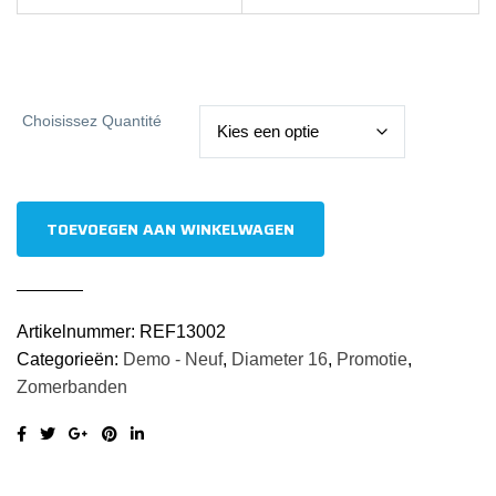
Choisissez Quantité
235
TOEVOEGEN AAN WINKELWAGEN
60
R16
100H
Artikelnummer:
REF13002
Uniroyal
Categorieën:
Demo - Neuf
,
Diameter 16
,
Promotie
,
Rain
Zomerbanden
Expert
5
Nieuwe
Banden