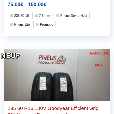
Dit
Prijsklasse:
75.00
€
-
150.00
€
product
75.00€
235-60-16
7-8 mm
Pneus Demo-Neuf
heeft
tot
meerdere
Pneus Été
Promotie
150.00€
variaties.
Deze
optie
kan
AANBIEDI
gekozen
worden
NG!
op
de
productpagina
235 60 R16 100V Goodyear Efficient Grip