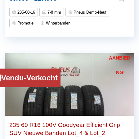
product
65.00€
235-60-16
7-8 mm
Pneus Demo-Neuf
heeft
tot
meerdere
Promotie
Winterbanden
129.00€
variaties.
Deze
optie
kan
AANBIEDI
gekozen
worden
NG!
Vendu-Verkocht
op
de
productpagina
235 60 R16 100V Goodyear Efficient Grip
SUV Nieuwe Banden Lot_4 & Lot_2